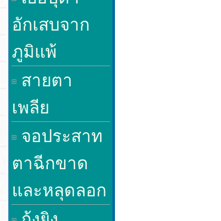
อักเสบจาก
ภูมิแพ้
สายตา
เพลีย
จอประสาท
ตาฉีกขาด
และหลุดลอก
กุ้งยิง