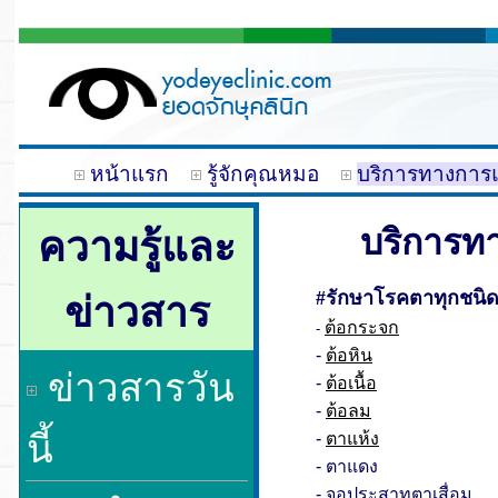
หน้าแรก
รู้จักคุณหมอ
บริการทางการ
บริการทาง
ความรู้และ
รักษาโรคตาทุกชนิ
ข่าวสาร
#
ต้อกระจก
-
-
ต้อหิน
ข่าวสารวัน
-
ต้อเนื้อ
-
ต้อลม
นี้
-
ตาแห้ง
- ตาแดง
- จอประสาทตาเสื่อม