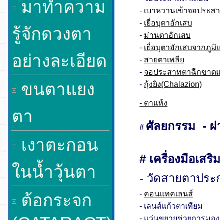
มาทำความ
-
เบาหวานเข้าจอประส
-
เยื่อบุตาอักเสบ
รู้จักดวงตา
-
ม่านตาอักเสบ
-
เยื่อบุตาอักเสบจากภูมิ
อย่างละเอียด
-
สายตาเพลีย
-
จอประสาทตาฉีกขาดแ
ขนตาแยง
-
กุ้งยิง(Chalazion)
- ตาแห้ง
ตา
ศัลยกรรม - ผ่
#
เงาตะกอน
# เครื่องมือเสร
ในน้ำวุ้นตา
-
วัดสายตาประ
-
คอนแทคเลนส์
ต้อกระจก
- เลนส์แก้วตาเทียม
- แว่นขยายช่วยการมอง