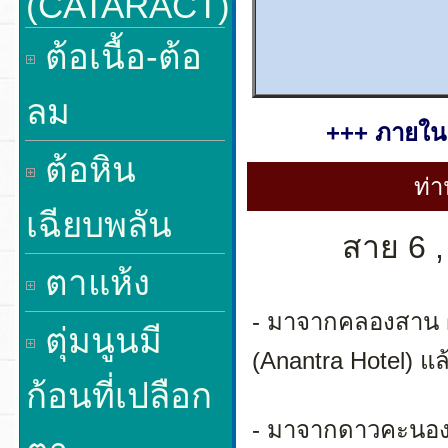
(CATARACT)
ต้อเนื้อ-ต้อ
ลม
+++ ภายในค
ต้อหิน
ท่
เฉียบพลัน
สาย 6 ,
ตาแห้ง
- มาจากคลองสาน ฝ
ตุ่มนูนมี
(Anantra Hotel) แ
ก้อนที่เปลือก
- มาจากดาวคะนองห