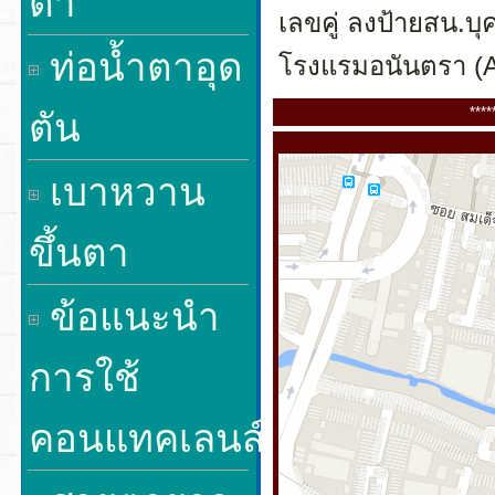
ตา
เลขคู่ ลงป้ายสน.บ
ท่อน้ำตาอุด
โรงแรมอนันตรา (A
****
ตัน
เบาหวาน
ขึ้นตา
ข้อแนะนำ
การใช้
คอนแทคเลนส์